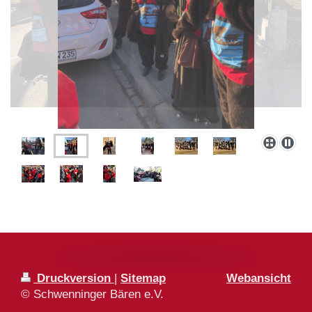
Druckversion
|
Sitemap
Webansicht
© Schwenninger Bären e.V.