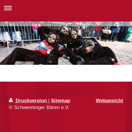
Druckversion
|
Sitemap
Webansicht
© Schwenninger Bären e.V.